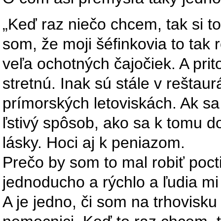
„Keď raz niečo chcem, tak si 
som, že moji šéfinkovia to tak
veľa ochotných čajočiek. A pri
stretnú. Inak sú stále v reštaur
prímorských letoviskách. Ak s
ľstivý spôsob, ako sa k tomu 
lásky. Hoci aj k peniazom.
Prečo by som to mal robiť poct
jednoducho a rýchlo a ľudia mi
A je jedno, či som na trhovisku