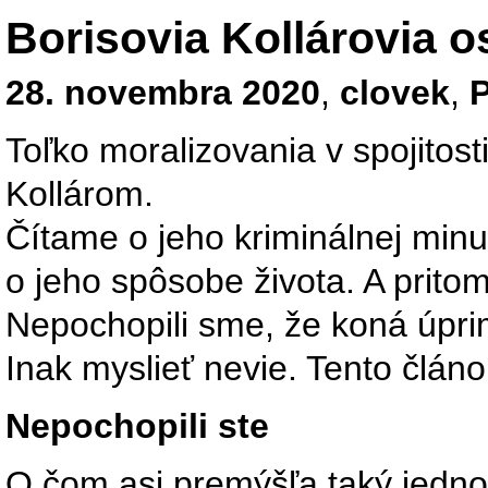
Borisovia Kollárovia 
28. novembra 2020
,
clovek
,
P
Toľko moralizovania v spojitos
Kollárom.
Čítame o jeho kriminálnej minu
o jeho spôsobe života. A prito
Nepochopili sme, že koná úpri
Inak myslieť nevie. Tento článo
Nepochopili ste
O čom asi premýšľa taký jedn