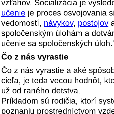
vzťahov. Socializácia je výsle
učenie
je proces osvojovania s
vedomostí,
návykov
,
postojov
a
spoločenským úlohám a dotvá
učenie sa spoločenských úloh.
Čo z nás vyrastie
Čo z nás vyrastie a aké spôso
cieľa, je teda vecou hodnôt, k
už od raného detstva.
Príkladom sú rodičia, ktorí sys
poznaniu prostredníctvom vzde