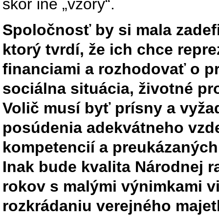
skôr iné „vzory“.
Spoločnosť by si mala zadefi
ktorý tvrdí, že ich chce repr
financiami a rozhodovať o pr
sociálna situácia, životné pr
Volič musí byť prísny a vyža
posúdenia adekvátneho vzdel
kompetencií a preukázaných
Inak bude kvalita Národnej r
rokov s malými výnimkami vi
rozkrádaniu verejného majet