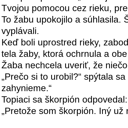
Tvojou pomocou cez rieku, pre
To žabu upokojilo a súhlasila. 
vyplávali.
Keď boli uprostred rieky, zabo
tela žaby, ktorá ochrnula a obe 
Žaba nechcela uveriť, že niečo
„Prečo si to urobil?“ spýtala s
zahynieme.“
Topiaci sa škorpión odpovedal:
„Pretože som škorpión. Iný u