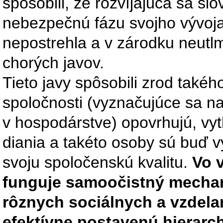
spôsobili, že rozvíjajúca sa s
nebezpečnú fázu svojho vývoja,
nepostrehla a v zárodku neutl
chorých javov.
Tieto javy spôsobili zrod takéh
spoločnosti (vyznačujúce sa n
v hospodárstve) opovrhujú, vy
diania a takéto osoby sú buď v
svoju spoločenskú kvalitu.
Vo 
funguje samoočistný mechan
rôznych sociálnych a vzdel
efektívne postavenú hierarc