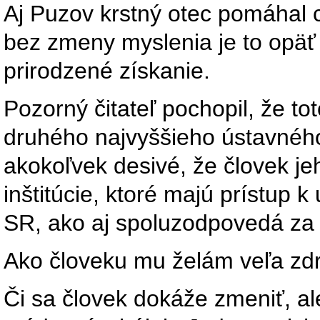
Aj Puzov krstný otec pomáhal 
bez zmeny myslenia je to opäť
prirodzené získanie.
Pozorný čitateľ pochopil, že t
druhého najvyššieho ústavného 
akokoľvek desivé, že človek jeh
inštitúcie, ktoré majú prístup
SR, ako aj spoluzodpovedá za 
Ako človeku mu želám veľa zdr
Či sa človek dokáže zmeniť, al