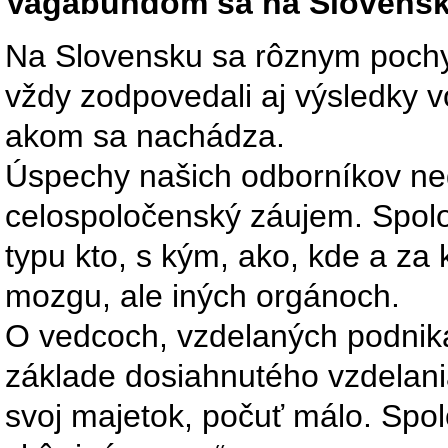
Vagabundom sa na Slovensk
Na Slovensku sa rôznym pochy
vždy zodpovedali aj výsledky v
akom sa nachádza.
Úspechy našich odborníkov ned
celospoločenský záujem. Spolo
typu kto, s kým, ako, kde a za k
mozgu, ale iných orgánoch.
O vedcoch, vzdelaných podnikat
základe dosiahnutého vzdelania
svoj majetok, počuť málo. Spolo