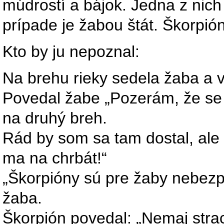
múdrostí a bájok. Jedna z nich
prípade je žabou štát. Škorpió
Kto by ju nepoznal:
Na brehu rieky sedela žaba a v
Povedal žabe „Pozerám, že se 
na druhý breh.
Rád by som sa tam dostal, ale
ma na chrbát!“
„Škorpióny sú pre žaby nebezp
žaba.
Škorpión povedal: „Nemaj stra