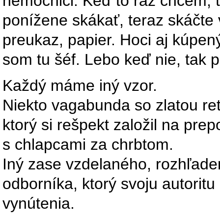
nemocnici. Keď to raz chcem, 
ponížene skákať, teraz skáčte v
preukaz, papier. Hoci aj kúpen
som tu šéf. Lebo keď nie, tak
Každý máme iný vzor.
Niekto vagabunda so zlatou re
ktorý si rešpekt založil na pr
s chlapcami za chrbtom.
Iný zase vzdelaného, rozhľad
odborníka, ktorý svoju autoritu
vynútenia.