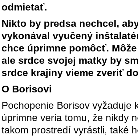
odmietať.
Nikto by predsa nechcel, ab
vykonával vyučený inštalatér
chce úprimne pomôcť. Môže b
ale srdce svojej matky by s
srdce krajiny vieme zveriť d
O Borisovi
Pochopenie Borisov vyžaduje 
úprimne veria tomu, že nikdy ne
takom prostredí vyrástli, také ho