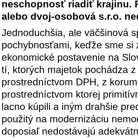
neschopnosť riadiť krajinu. P
alebo dvoj-osobová s.r.o. ne
Jednoduchšia, ale väčšinová s
pochybnosťami, keďže sme si zvy
ekonomické postavenie na Slo
tí, ktorých majetok pochádza z
prostredníctvom DPH, z korump
prostredníctvom ktorej primit
lacno kúpili a iným drahšie pred
použitý na modernizáciu nemoc
doposiaľ nedostávajú adekvátn