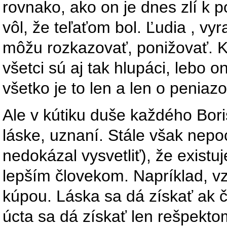
rovnako, ako on je dnes zlí k 
vôl, že teľaťom bol. Ľudia , vyr
môžu rozkazovať, ponižovať. Kú
všetci sú aj tak hlupáci, lebo o
všetko je to len a len o peniaz
Ale v kútiku duše každého Bori
láske, uznaní. Stále však nepoc
nedokázal vysvetliť), že existu
lepším človekom. Napríklad, vz
kúpou. Láska sa dá získať ak č
úcta sa dá získať len rešpekto