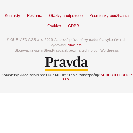
Kontakty
Reklama
Otázky a odpovede
Podmienky používania
Cookies
GDPR
© OUR MEDIA SR a. s. 2026. Autorské práva sú vyhradené a vykonáva ich
vydavateľ,
viac info
.
Blogovací systém Blog.Pravda.sk beží na technológií Wordpress.
Kompletný video servis pre OUR MEDIA SR a.s. zabezpečuje
ARBERTO GROUP
s.r.o.
.