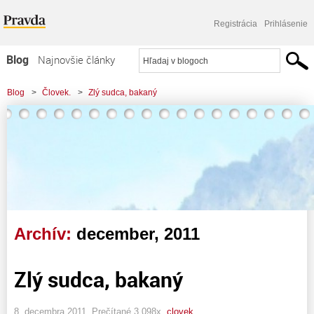
Registrácia
Prihlásenie
Blog
Najnovšie články
Najčítanejšie články
Blog
>
Človek.
>
Zlý sudca, bakaný
Najkomentovanejšie články
Zoznam blogov
Komerčné blogy
Archív:
december, 2011
Zlý sudca, bakaný
8. decembra 2011, Prečítané 3 098x,
clovek