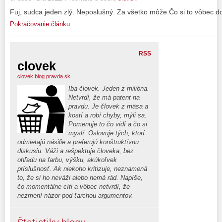
Fuj, sudca jeden zlý. Neposlušný. Za všetko môže.Čo si to vôbec do
Pokračovanie článku
RSS
clovek
clovek.blog.pravda.sk
Iba človek. Jeden z milióna.
Netvrdí, že má patent na
pravdu. Je človek z mäsa a
kostí a robí chyby, mýli sa.
Pomenuje to čo vidí a čo si
myslí. Oslovuje tých, ktorí
odmietajú násilie a preferujú konštruktívnu
diskusiu. Váži a rešpektuje človeka, bez
ohľadu na farbu, výšku, akúkoľvek
príslušnosť. Ak niekoho kritizuje, neznamená
to, že si ho neváži alebo nemá rád. Napíše,
čo momentálne cíti a vôbec netvrdí, že
nezmení názor pod ťarchou argumentov.