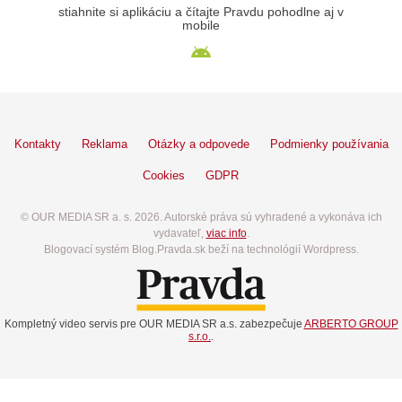
stiahnite si aplikáciu a čítajte Pravdu pohodlne aj v
mobile
Kontakty
Reklama
Otázky a odpovede
Podmienky používania
Cookies
GDPR
© OUR MEDIA SR a. s. 2026. Autorské práva sú vyhradené a vykonáva ich
vydavateľ,
viac info
.
Blogovací systém Blog.Pravda.sk beží na technológií Wordpress.
Kompletný video servis pre OUR MEDIA SR a.s. zabezpečuje
ARBERTO GROUP
s.r.o.
.