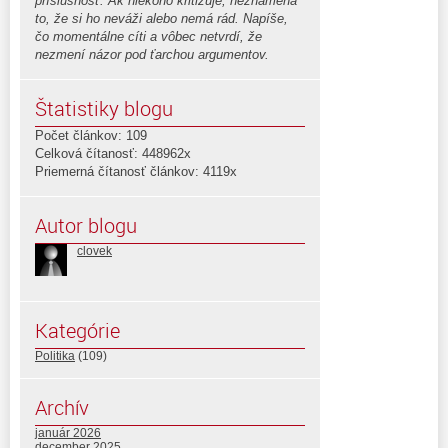
príslušnosť. Ak niekoho kritizuje, neznamená
to, že si ho neváži alebo nemá rád. Napíše,
čo momentálne cíti a vôbec netvrdí, že
nezmení názor pod ťarchou argumentov.
Štatistiky blogu
Počet článkov: 109
Celková čítanosť: 448962x
Priemerná čítanosť článkov: 4119x
Autor blogu
clovek
Kategórie
Politika
(109)
Archív
január 2026
december 2025