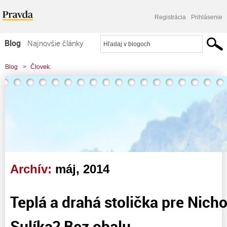
Registrácia
Prihlásenie
Blog
Najnovšie články
Najčítanejšie články
Blog
>
Človek.
Najkomentovanejšie články
>
Teplá a drahá stolička pre Nicholsonovú a Sulíka? Bez obalu.
Zoznam blogov
Komerčné blogy
Archív:
máj, 2014
Teplá a drahá stolička pre Nich
Sulíka? Bez obalu.