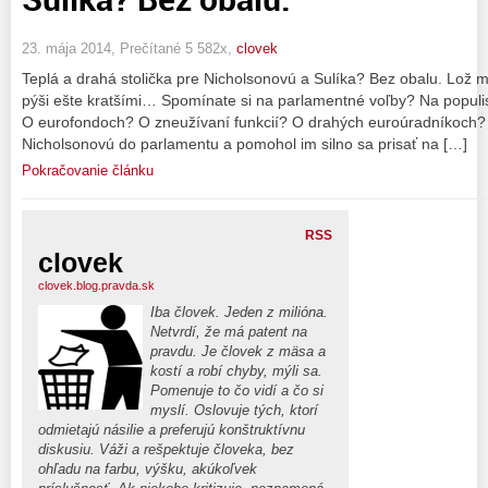
23. mája 2014, Prečítané 5 582x,
clovek
Teplá a drahá stolička pre Nicholsonovú a Sulíka? Bez obalu. Lož 
pýši ešte kratšími… Spomínate si na parlamentné voľby? Na populis
O eurofondoch? O zneužívaní funkcií? O drahých euroúradníkoch? 
Nicholsonovú do parlamentu a pomohol im silno sa prisať na […]
Pokračovanie článku
RSS
clovek
clovek.blog.pravda.sk
Iba človek. Jeden z milióna.
Netvrdí, že má patent na
pravdu. Je človek z mäsa a
kostí a robí chyby, mýli sa.
Pomenuje to čo vidí a čo si
myslí. Oslovuje tých, ktorí
odmietajú násilie a preferujú konštruktívnu
diskusiu. Váži a rešpektuje človeka, bez
ohľadu na farbu, výšku, akúkoľvek