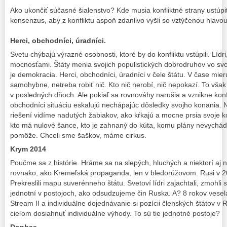
Ako ukončiť súčasné šialenstvo? Kde musia konfliktné strany ustúpiť
konsenzus, aby z konfliktu aspoň zdanlivo vyšli so vztýčenou hlav
Herci, obchodníci, úradníci.
Svetu chýbajú výrazné osobnosti, ktoré by do konfliktu vstúpili. Lídr
mocnosťami. Štáty menia svojich populistických dobrodruhov vo svo
je demokracia. Herci, obchodníci, úradníci v čele štátu. V čase mie
samohybne, netreba robiť nič. Kto nič nerobí, nič nepokazí. To však
v posledných dňoch. Ale pokiaľ sa rovnováhy narušia a vznikne konflik
obchodníci situáciu eskalujú nechápajúc dôsledky svojho konania. 
riešení vidíme nadutých žabiakov, ako kŕkajú a mocne prsia svoje 
kto má nulové šance, kto je zahnaný do kúta, komu plány nevychád
pomôže. Chceli sme šaškov, máme cirkus.
Krym 2014
Poučme sa z histórie. Hráme sa na slepých, hluchých a niektorí aj
rovnako, ako Kremeľská propaganda, len v bledorúžovom. Rusi v 20
Prekreslili mapu suverénneho štátu. Svetoví lídri zajachtali, zmohli
jednotní v postojoch, ako odsudzujeme čin Ruska. A? 8 rokov ves
Stream II a individuálne dojednávanie si pozícii členských štátov v
cieľom dosiahnuť individuálne výhody. To sú tie jednotné postoje?