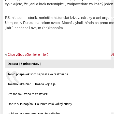
vykrikujete, že „ani o krok neustúpite“, zodpovedáte za každý jeden 
PS: nie som historik, neriešim historické krivdy, nároky a ani argu
Ukrajine, v Rusku, na celom svete. Mocní zlyhali, hľadá sa preto med
„lídri“ napáchali svojim (ne)konaním.
«
Chce vôbec ešte niekto mier?
Ak
Debata ( 6 príspevkov )
Tento príspevok som napísal ako reakciu na... ...
Takého lídra niet .... Každá vojna je... ...
Presne tak, treba to zastaviť!!! ...
Dobre si to napísal. Po tomto volá každý súdny... ...