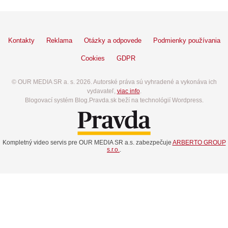
Kontakty
Reklama
Otázky a odpovede
Podmienky používania
Cookies
GDPR
© OUR MEDIA SR a. s. 2026. Autorské práva sú vyhradené a vykonáva ich
vydavateľ,
viac info
.
Blogovací systém Blog.Pravda.sk beží na technológií Wordpress.
Kompletný video servis pre OUR MEDIA SR a.s. zabezpečuje
ARBERTO GROUP
s.r.o.
.