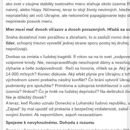
ako svet v záujme stability svetového mieru sťahuje okolo územia R
naivný, alebo hlúpy. Ničmenej, teraz to stojí životy nevinných. Iste
nepriateľský akt voči Ukrajine, ale nekonečné papagájovanie tejto s
neprinieslo posunk mieru.
Mier musí mať dvoch víťazov a dvoch porazených. Hľadá sa s
Snaha dosiahnuť mier porážkou a zbraňami, to si zaslúži rovno dve
líder
, schopný triezvo vysvetliť jednej strane sporu postoj tej druh
nepočúvajú.
Donbas sa zmieta v ľudskej tragédii. 8 rokov sa na to svet „zodpo
vzájomné krivdy. Nie, neospravedlňujte neschopné dámy a neschop
zlyhanie a čelte zodpovednosti. Reči sa hovoria, chlieb sa je. Aký
14.000 mŕtvych? Koniec diskusie. Aký efekt plynie pre Ukrajinu z to
východnom území prebieha násilný konflikt? Čo bráni vytvoriť Uk
podmienky pre spolužitie? Primitívna a úzkoprsá tvrdohlavosť o uzn
územia? Hrdosť? Čo je hrdé na ľudskej deprivácií? Na deštrukcii ži
Nie je dôležitý človek?
A teraz, keď Rusko uznalo Doneckú a Luhanskú ľudovú republiku, už
„Západ“ by mal upustiť od prskania z bezpečnej vzdialenosti, zatiaľ 
svojimi životmi. Ak nepomôžem, aspoň nezavadziam.
Spejeme k nevyhnutnému. Dohoda z rozumu