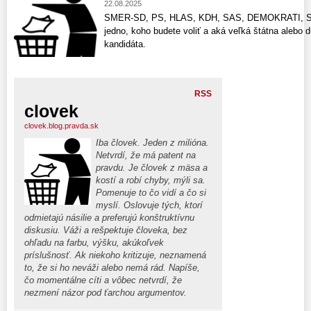
22.08.2025
SMER-SD, PS, HLAS, KDH, SAS, DEMOKRATI, SM
jedno, koho budete voliť a aká veľká štátna alebo 
kandidáta.
RSS
clovek
clovek.blog.pravda.sk
Iba človek. Jeden z milióna.
Netvrdí, že má patent na
pravdu. Je človek z mäsa a
kostí a robí chyby, mýli sa.
Pomenuje to čo vidí a čo si
myslí. Oslovuje tých, ktorí
odmietajú násilie a preferujú konštruktívnu
diskusiu. Váži a rešpektuje človeka, bez
ohľadu na farbu, výšku, akúkoľvek
príslušnosť. Ak niekoho kritizuje, neznamená
to, že si ho neváži alebo nemá rád. Napíše,
čo momentálne cíti a vôbec netvrdí, že
nezmení názor pod ťarchou argumentov.