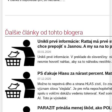
V článku ti odpovedal tým, že načrtáva... ...
Ďalšie články od tohto blogera
Unikli prvé informácie: Rattaj má prvé 
chce prepojiť s Jasnou. A my sa na to
03.01.2026
Unikli prvé informácie. V preklade do slovenčiny: n
nesmie hovoriť nahlas, aby sa to náhodou nestihlo 
PS ďakuje Hlasu za nárast percent. Mat
07.12.2025
Možno to nepotrvá dlho a strana HLAS zistí, čo zna
význam slova “slejáda”. Je pre mňa nepochopiteľné,
spolu s voličmi dokážu vedeniu tolerovať. Keď som 
AI. Toto je výsledok:
PARAZIT prináša menej škôd, ako POL