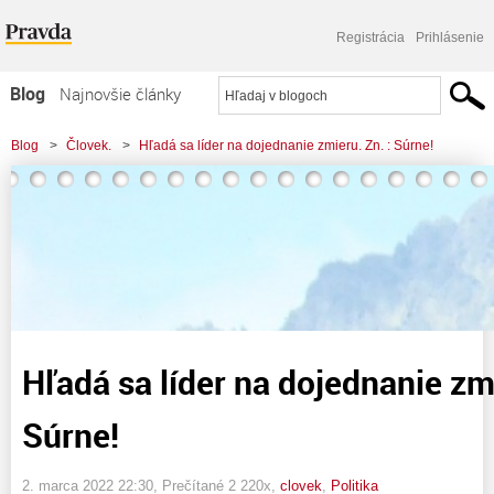
Registrácia
Prihlásenie
Blog
Najnovšie články
Najčítanejšie články
Blog
>
Človek.
>
Hľadá sa líder na dojednanie zmieru. Zn. : Súrne!
Najkomentovanejšie články
Zoznam blogov
Komerčné blogy
Hľadá sa líder na dojednanie zmi
Súrne!
2. marca 2022 22:30
, Prečítané 2 220x,
clovek
,
Politika