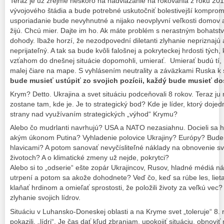
Teraz je už zrejme neskoro na nadviazanie na rokovania z roku 201
vývojového štádia a bude potrebné uskutočniť bolestivejší kompr
usporiadanie bude nevyhnutné a nijako neovplyvní veľkosti domov a 
žijú. Chcú mier. Dajte im ho. Ak máte problém s nerastným bohats
dohody. Ibaže horzí, že nezodpovední diletanti zlyhanie nepriznajú 
neprijateľný. A tak sa bude kvôli falošnej a pokryteckej hrdosti tých,
vzťahom do dnešnej situácie dopomohli, umierať. Umierať budú tí, 
malej čiare na mape. S vyhlásením neutrality a záväzkami Ruska k 
bude musieť ustúpiť zo svojich pozícii, každý bude musieť do
Krym? Detto. Ukrajina a svet situáciu podceňovali 8 rokov. Teraz ju
zostane tam, kde je. Je to strategický bod? Kde je líder, ktorý doj
strany nad využívaním strategických „výhod“ Krymu?
Alebo čo mudrlanti navrhujú? USA a NATO nezasiahnu. Docieli sa 
akým úkonom Putina? Vyhladenie polovice Ukrajiny? Európy? Bude
hlavicami? A potom sanovať nevyčísliteľné náklady na obnovenie sv
životoch? A o klimatické zmeny už nejde, pokrytci?
Alebo si to „odserie“ ešte zopár Ukrajincov, Rusov, hladné médiá 
utrpení a potom sa akože dohodnete? Veď čo, keď sa rúbe les, lieta
klaňať hrdinom a omieľať sprostosti, že položili životy za veľkú vec
zlyhanie svojich lídrov.
Situáciu v Luhansko-Doneskej oblasti a na Kryme svet „toleruje“ 8. r
pokazili, „lídri“. Je čas dať kľud zbraniam, upokojiť situáciu, obnoviť