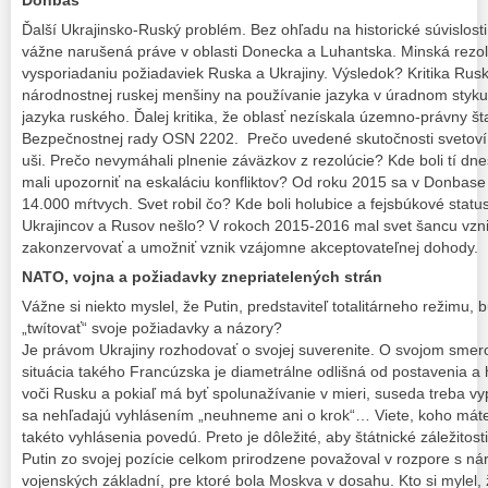
Donbas
Ďalší Ukrajinsko-Ruský problém. Bez ohľadu na historické súvislosti
vážne narušená práve v oblasti Donecka a Luhantska. Minská rezol
vysporiadaniu požiadaviek Ruska a Ukrajiny. Výsledok? Kritika Rusk
národnostnej ruskej menšiny na používanie jazyka v úradnom styku
jazyka ruského. Ďalej kritika, že oblasť nezískala územno-právny št
Bezpečnostnej rady OSN 2202. Prečo uvedené skutočnosti svetoví líd
uši. Prečo nevymáhali plnenie záväzkov z rezolúcie? Kde boli tí dneš
mali upozorniť na eskaláciu konfliktov? Od roku 2015 sa v Donbase
14.000 mŕtvych. Svet robil čo? Kde boli holubice a fejsbúkové statu
Ukrajincov a Rusov nešlo? V rokoch 2015-2016 mal svet šancu vznika
zakonzervovať a umožniť vznik vzájomne akceptovateľnej dohody.
NATO, vojna a požiadavky znepriatelených strán
Vážne si niekto myslel, že Putin, predstaviteľ totalitárneho režimu, 
„twítovať“ svoje požiadavky a názory?
Je právom Ukrajiny rozhodovať o svojej suverenite. O svojom smero
situácia takého Francúzska je diametrálne odlišná od postavenia a hi
voči Rusku a pokiaľ má byť spolunažívanie v mieri, suseda treba vyp
sa nehľadajú vyhlásením „neuhneme ani o krok“… Viete, koho máte
takéto vyhlásenia povedú. Preto je dôležité, aby štátnické záležitosti ri
Putin zo svojej pozície celkom prirodzene považoval v rozpore s n
vojenských základní, pre ktoré bola Moskva v dosahu. Kto si mylel, 